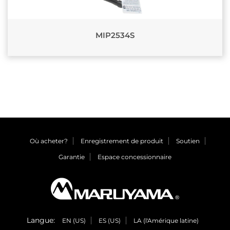
MIP2534S
Où acheter?
Enregistrement de produit
Soutien
Garantie
Espace concessionnaire
Langue:
EN (US)
ES (US)
LA (l'Amérique latine)