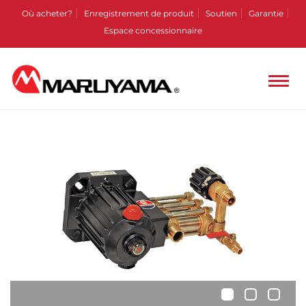
Où acheter?
Enregistrement de produit
Soutien
Garantie
Espace concessionnaire
•
•
•