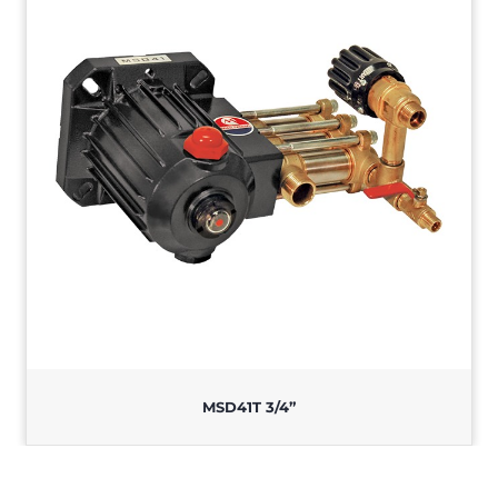
MSD41T 3/4”