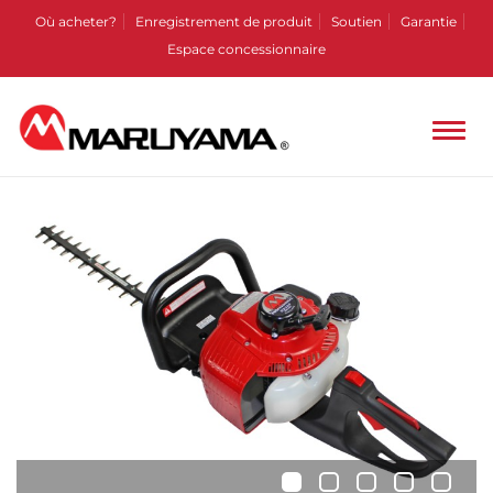
Où acheter?
Enregistrement de produit
Soutien
Garantie
Espace concessionnaire
•
•
•
•
•