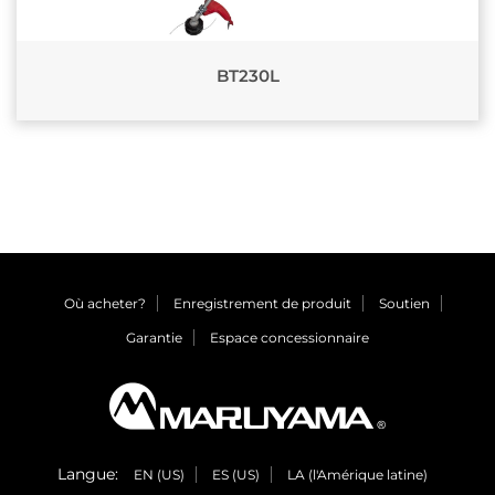
BT230L
Où acheter?
Enregistrement de produit
Soutien
Garantie
Espace concessionnaire
Langue:
EN (US)
ES (US)
LA (l'Amérique latine)