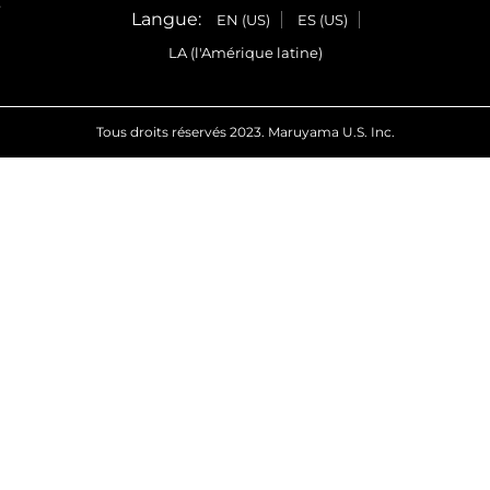
e
Langue:
EN (US)
ES (US)
LA (l'Amérique latine)
Tous droits réservés 2023. Maruyama U.S. Inc.