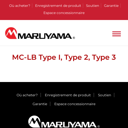
Où acheter?
Enregistrement de produit
Soutien
Garantie
Espace concessionnaire
MC-LB Type I, Type 2, Type 3
Où acheter?
Enregistrement de produit
Soutien
Garantie
Espace concessionnaire