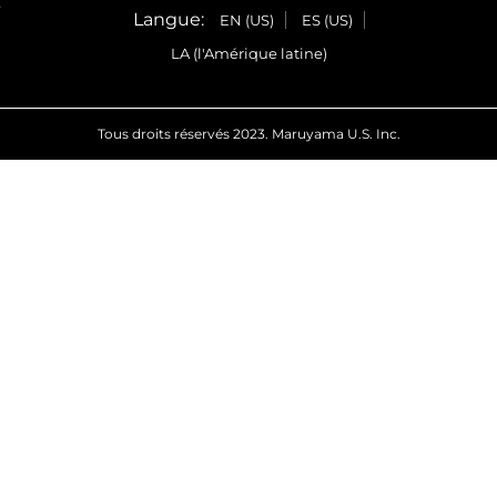
e
Langue:
EN (US)
ES (US)
LA (l'Amérique latine)
Tous droits réservés 2023. Maruyama U.S. Inc.