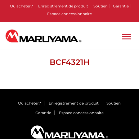
Où acheter?
Enregistrement de produit
Soutien
Garantie
Espace concessionnaire
BCF4321H
Où acheter?
Enregistrement de produit
Soutien
Garantie
Espace concessionnaire