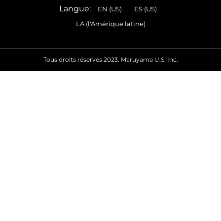
e
Langue:
EN (US)
ES (US)
LA (l'Amérique latine)
Tous droits réservés 2023. Maruyama U.S. Inc.