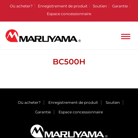
Où acheter?
Enregistrement de produit
Soutien
Garantie
Espace concessionnaire
BC500H
Où acheter?
Enregistrement de produit
Soutien
Garantie
Espace concessionnaire