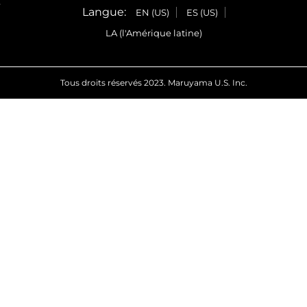
e
Langue:
EN (US)
ES (US)
LA (l'Amérique latine)
Tous droits réservés 2023. Maruyama U.S. Inc.